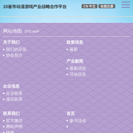
CN 中文
在线注册
网站地图
SITE MAP
关于我们
政策信息
我们的宗旨
最新
协会简介
产业新闻
最新消息
活动信息
企业信息
企业联系
项目联系
联系我们
首页
官方微信
参与活动
网站声明
链接